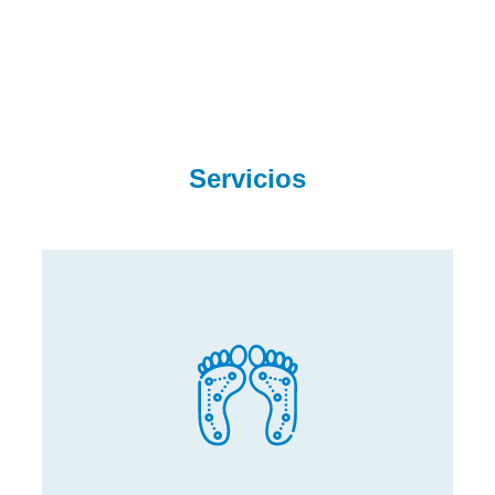
Servicios
Estudios de Baropodometría
Nuestras pruebas de diagnóstico brindan información
precisa sobre tu situación postural, permitiéndonos ofrecer
soluciones individuales para prevenir y tratar posibles
patologías y lesiones del pie.