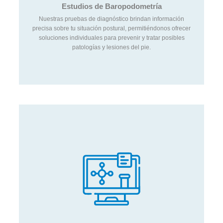
Estudios de Baropodometría
Ver estudio
Nuestras pruebas de diagnóstico brindan información
precisa sobre tu situación postural, permitiéndonos ofrecer
soluciones individuales para prevenir y tratar posibles
patologías y lesiones del pie.
Laboratorio
Con avanzada tecnología evaluamos la postura, mejoramos
el rendimiento y prevenimos lesiones en deportistas.
Conocé más