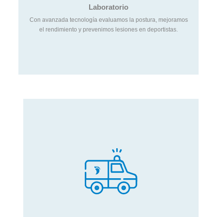
Laboratorio
Con avanzada tecnología evaluamos la postura, mejoramos
el rendimiento y prevenimos lesiones en deportistas.
Unidades Móviles
Contamos con servicio móvil de estudios y consultas en
diferentes puntos de la ciudad.
Buscá la fecha más cercana